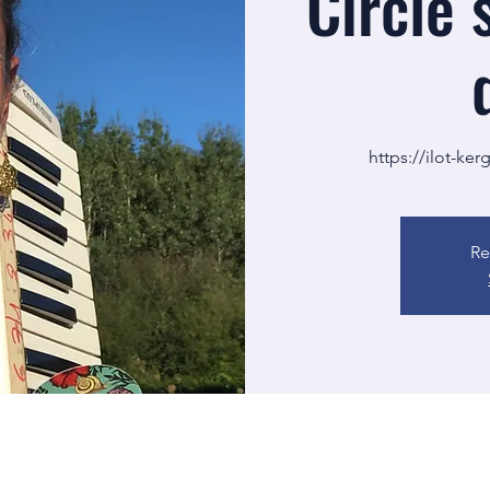
Circle 
https://ilot-ker
Re