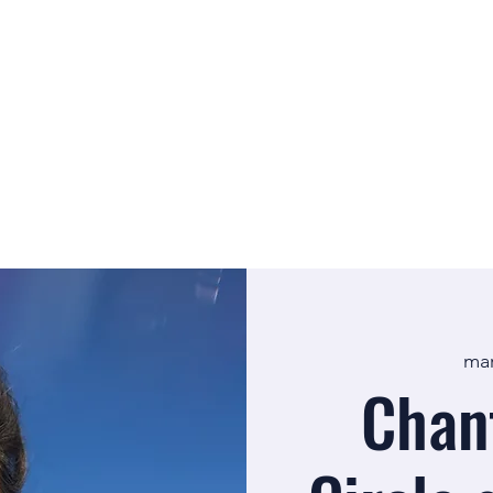
mar
Chant