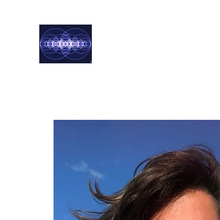
Harmoniste
Norbert & Chloé
Accueil
Chloé
Norbert
Blog
Services
Contact