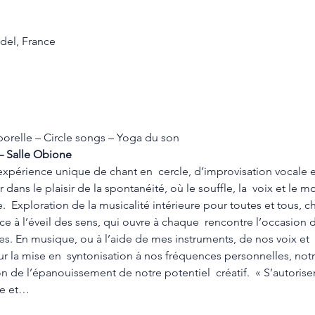
del, France
porelle – Circle songs – Yoga du son
– Salle Obione
périence unique de chant en  cercle, d’improvisation vocale e
r dans le plaisir de la spontanéité, où le souffle, la  voix et le
.  Exploration de la musicalité intérieure pour toutes et tous, c
âce à l’éveil des sens, qui ouvre à chaque  rencontre l’occasion 
es. En musique, ou à l’aide de mes instruments, de nos voix et 
ur la mise en  syntonisation à nos fréquences personnelles, not
de l’épanouissement de notre potentiel  créatif.  « S’autoriser 
ue et…