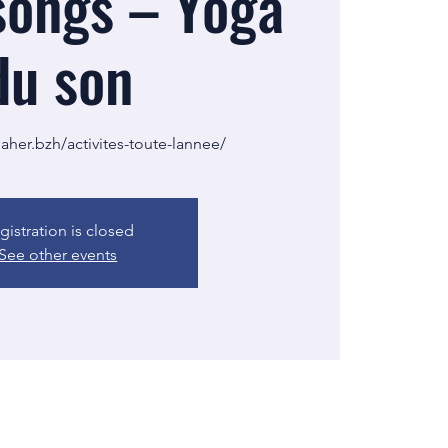
songs – Yoga
du son
gaher.bzh/activites-toute-lannee/
gistration is closed
See other events