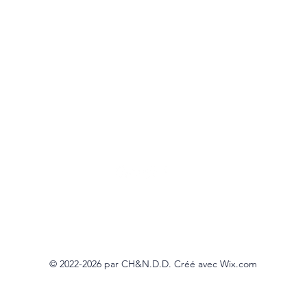
Harmoniste
Mentions légales
par Norbert & Chloé H D. D. - Copyright © 2017 - 2026 - ®Tous droit
© 2022-2026 par CH&N.D.D. Créé avec Wix.com