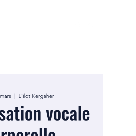
 mars
  |  
L'îlot Kergaher
sation vocale
orporelle –