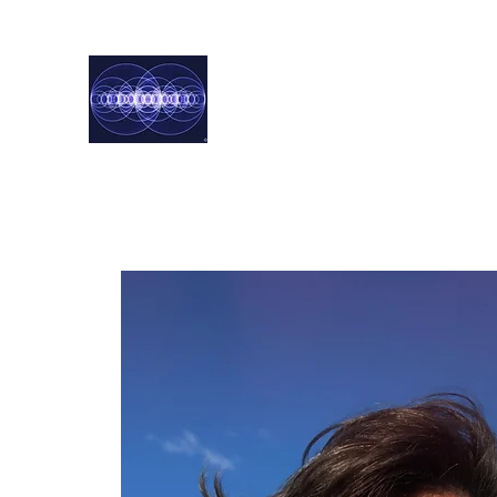
Harmoniste
Norbert & Chloé
Accueil
Chloé
Norbert
Blog
Services
Contact