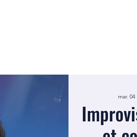
mar. 04
Improvi
et c