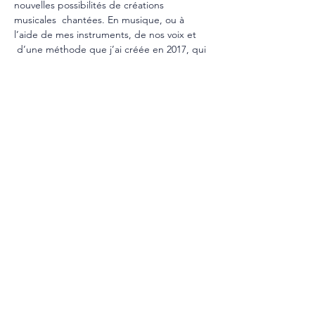
nouvelles possibilités de créations 
musicales  chantées. En musique, ou à 
l’aide de mes instruments, de nos voix et 
 d’une méthode que j’ai créée en 2017, qui 
repose sur la mise en  syntonisation à nos 
fréquences personnelles, notre 
harmonique de vie.  Une…
Show More
Share this event
Harmoniste