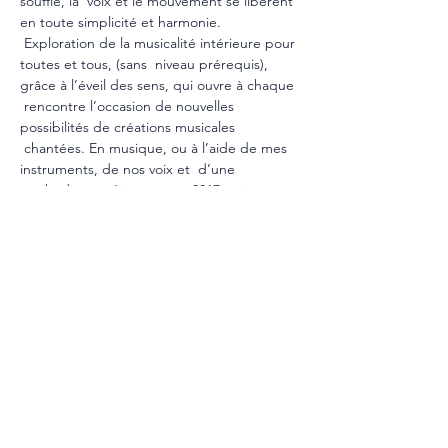
souffle, la  voix et le mouvement se libèrent 
en toute simplicité et harmonie. 
 Exploration de la musicalité intérieure pour 
toutes et tous, (sans  niveau prérequis), 
grâce à l’éveil des sens, qui ouvre à chaque 
 rencontre l’occasion de nouvelles 
possibilités de créations musicales 
 chantées. En musique, ou à l’aide de mes 
instruments, de nos voix et  d’une 
méthode que j’ai créée en 2017, qui repose 
sur la mise en  syntonisation à nos 
fréquences personnelles, notre 
harmonique de vie.…
Show More
Share this event