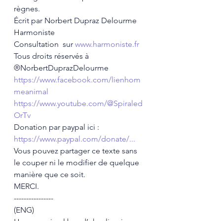
règnes.
Écrit par Norbert Dupraz Delourme 
Harmoniste 
Consultation  sur 
www.harmoniste.fr
Tous droits réservés à 
®NorbertDuprazDelourme
https://www.facebook.com/lienhom
meanimal
https://www.youtube.com/@Spiraled
OrTv
Donation par paypal ici : 
https://www.paypal.com/donate/...
Vous pouvez partager ce texte sans 
le couper ni le modifier de quelque 
manière que ce soit.
MERCI.
----------------
(ENG)