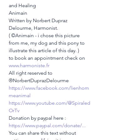
and Healing
Animain 
Written by Norbert Dupraz 
Delourme, Harmonist.
( ©Animain - i chose this picture 
from me, my dog and this pony to 
illustrate this article of this day. )
to book an appointment check on 
www.harmoniste.fr
All right reserved to 
®NorbertDuprazDelourme
https://www.facebook.com/lienhom
meanimal
https://www.youtube.com/@Spiraled
OrTv
Donation by paypal here : 
https://www.paypal.com/donate/...
You can share this text without 