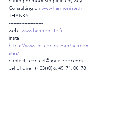
cutting or modifying it in any way.
Consulting on 
www.harmoniste.fr
THANKS.
----------------------
web : 
www.harmoniste.fr
insta : 
https://www.instagram.com/harmoni
stes/
contact : contact@spiraledor.com
cellphone : (+33) (0) 6. 45. 71. 08. 78
----------------------
Medias YouTube : @SpiraledOrTv
https://www.youtube.com/@Spiraled
OrTv
www.spiraledor.com
----------------------
#humananimalbond
#horsehumanbond
#humananimalcare