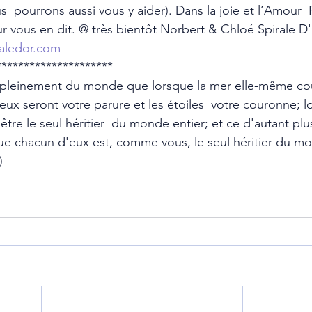
  pourrons aussi vous y aider). Dans la joie et l’Amour  
r vous en dit. @ très bientôt Norbert & Chloé Spirale 
aledor.com
********************* 
z pleinement du monde que lorsque la mer elle-même cou
ieux seront votre parure et les étoiles  votre couronne; 
être le seul héritier  du monde entier; et ce d'autant plu
que chacun d'eux est, comme vous, le seul héritier du mo
) 