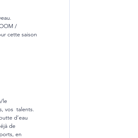
eau.  
ZOOM /  
ur cette saison 
/le 
 vos  talents. 
outte d’eau 
déjà de 
ports, en 