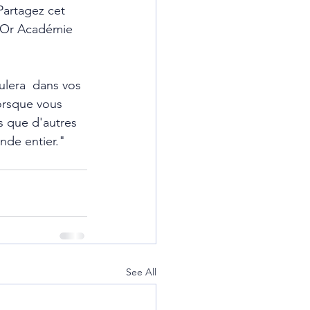
Partagez cet 
D'Or Académie 
lera  dans vos 
lorsque vous 
s que d'autres 
nde entier."  
See All