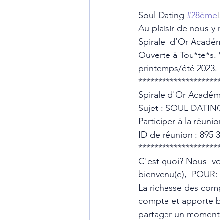
Soul Dating 
#28ème
Au plaisir de nous y
Spirale  d’Or Acadé
Ouverte à Tou*te*s. 
printemps/été 2023. 
********************
Spirale d'Or Académi
Sujet : SOUL DATIN
Participer à la réun
ID de réunion : 895 
********************
C'est quoi? Nous  v
bienvenu(e),  POUR: 
La richesse des comp
compte et apporte b
partager un moment a