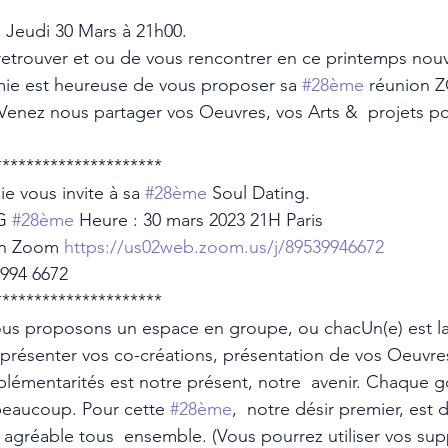
! Jeudi 30 Mars à 21h00. 
 retrouver et ou de vous rencontrer en ce printemps nouv
mie est heureuse de vous proposer sa 
#28ème
 réunion 
Venez nous partager vos Oeuvres, vos Arts &  projets po
********************* 
e vous invite à sa 
#28ème
 Soul Dating. 
G 
#28ème
 Heure : 30 mars 2023 21H Paris 
ion Zoom 
https://us02web.zoom.us/j/89539946672
3994 6672 
********************* 
ous proposons un espace en groupe, ou chacUn(e) est la
présenter vos co-créations, présentation de vos Oeuvres,
lémentarités est notre présent, notre  avenir. Chaque g
eaucoup. Pour cette 
#28ème
,  notre désir premier, est 
gréable tous  ensemble. (Vous pourrez utiliser vos sup