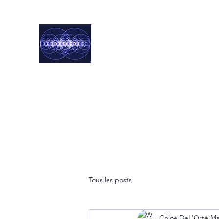
Harmoniste
Norbert & Chloé
Accueil
Chloé
Norbert
Blog
Services
Contact
Tous les posts
Chloé DeL'Orté
Ma